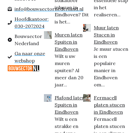
stukadoor
essentiële stap
inhuren in
in het
info@bouwsectornederland.nl
Eindhoven? Dit
realiseren...
Hoofdkantoor:
is het...
030-2072024
Muur laten
Muren laten
Stucen in
Bouwsector
Spuiten in
Eindhoven
Nederland
Eindhoven
Je muur stucen
Ga naar onze
Wilt u uw
is een
webshop
muren
populaire
spuiten? Al
manier in
meer dan 20
Eindhoven
jaar...
om...
Plafond laten
Fermacell
Spuiten in
platen stucen
Eindhoven
in Eindhoven
Wilt u een
Fermacell
strakke en
platen stucen