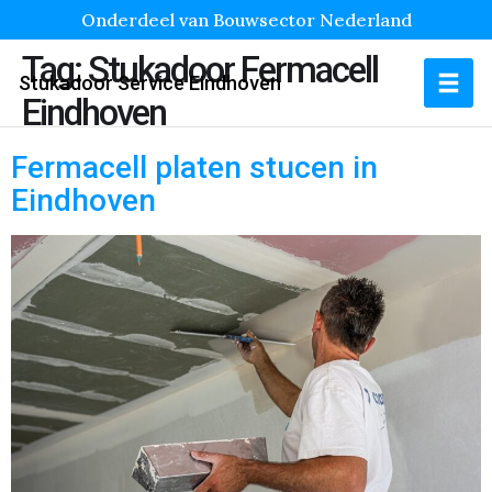
Onderdeel van Bouwsector Nederland
Tag:
Stukadoor Fermacell
Stukadoor Service Eindhoven
Eindhoven
Fermacell platen stucen in
Eindhoven