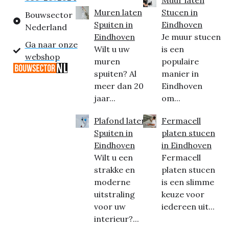
Muur laten
Muren laten
Stucen in
Bouwsector
Spuiten in
Eindhoven
Nederland
Eindhoven
Je muur stucen
Ga naar onze
Wilt u uw
is een
webshop
muren
populaire
spuiten? Al
manier in
meer dan 20
Eindhoven
jaar...
om...
Plafond laten
Fermacell
Spuiten in
platen stucen
Eindhoven
in Eindhoven
Wilt u een
Fermacell
strakke en
platen stucen
moderne
is een slimme
uitstraling
keuze voor
voor uw
iedereen uit...
interieur?...