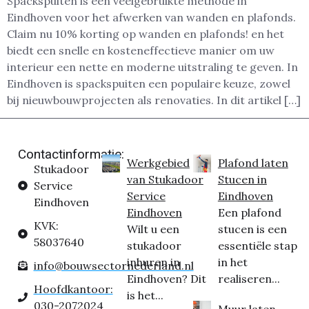
Spackspuiten is een veelgebruikte methode in
Eindhoven voor het afwerken van wanden en plafonds.
Claim nu 10% korting op wanden en plafonds! en het
biedt een snelle en kosteneffectieve manier om uw
interieur een nette en moderne uitstraling te geven. In
Eindhoven is spackspuiten een populaire keuze, zowel
bij nieuwbouwprojecten als renovaties. In dit artikel […]
Contactinformatie:
Werkgebied
Plafond laten
Stukadoor
van Stukadoor
Stucen in
Service
Service
Eindhoven
Eindhoven
Eindhoven
Een plafond
KVK:
Wilt u een
stucen is een
58037640
stukadoor
essentiële stap
inhuren in
in het
info@bouwsectornederland.nl
Eindhoven? Dit
realiseren...
Hoofdkantoor:
is het...
030-2072024