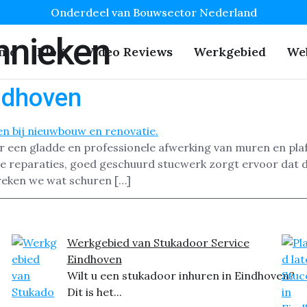
Onderdeel van Bouwsector Nederland
hnieken
me
Blog
Video Reviews
Werkgebied
We
ndhoven
or een gladde en professionele afwerking van muren en pla
ne reparaties, goed geschuurd stucwerk zorgt ervoor dat d
preken we wat schuren […]
Werkgebied van Stukadoor Service
Eindhoven
Wilt u een stukadoor inhuren in Eindhoven?
Dit is het...