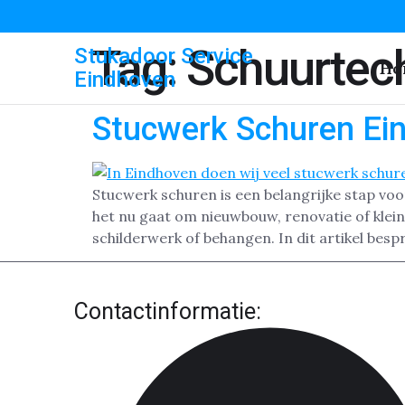
Tag:
Schuurtec
Stukadoor Service
Ho
Eindhoven
Stucwerk Schuren Ei
Stucwerk schuren is een belangrijke stap vo
het nu gaat om nieuwbouw, renovatie of klei
schilderwerk of behangen. In dit artikel bes
Contactinformatie: