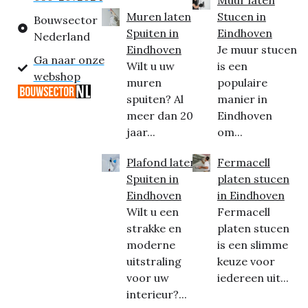
Muur laten
Muren laten
Stucen in
Bouwsector
Spuiten in
Eindhoven
Nederland
Eindhoven
Je muur stucen
Ga naar onze
Wilt u uw
is een
webshop
muren
populaire
spuiten? Al
manier in
meer dan 20
Eindhoven
jaar...
om...
Plafond laten
Fermacell
Spuiten in
platen stucen
Eindhoven
in Eindhoven
Wilt u een
Fermacell
strakke en
platen stucen
moderne
is een slimme
uitstraling
keuze voor
voor uw
iedereen uit...
interieur?...