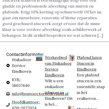
Stucwerk schuren is een belangrijke stap voor een
gladde en professionele afwerking van muren en
plafonds. Krijg 10% korting op schuurwerk! Of het nu
gaat om nieuwbouw, renovatie of kleine reparaties,
goed geschuurd stucwerk zorgt ervoor dat de muur
klaar is voor verdere afwerking zoals schilderwerk of
behangen. In dit artikel bespreken we wat schuren […]
Contactinformatie:
Werkgebied
Plafond laten
Stukadoor
van Stukadoor
Stucen in
Service
Service
Eindhoven
Eindhoven
Eindhoven
Een plafond
KVK:
Wilt u een
stucen is een
58037640
stukadoor
essentiële stap
inhuren in
in het
info@bouwsectornederland.nl
Eindhoven? Dit
realiseren...
Hoofdkantoor:
is het...
030-2072024