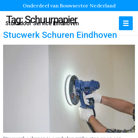
Onderdeel van Bouwsector Nederland
Tag:
Schuurpapier
Stukadoor Service Eindhoven
Stucwerk Schuren Eindhoven