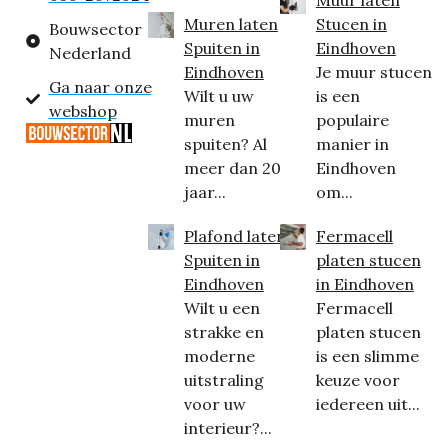
Muur laten
Muren laten
Stucen in
Bouwsector
Spuiten in
Eindhoven
Nederland
Eindhoven
Je muur stucen
Ga naar onze
Wilt u uw
is een
webshop
muren
populaire
spuiten? Al
manier in
meer dan 20
Eindhoven
jaar...
om...
Plafond laten
Fermacell
Spuiten in
platen stucen
Eindhoven
in Eindhoven
Wilt u een
Fermacell
strakke en
platen stucen
moderne
is een slimme
uitstraling
keuze voor
voor uw
iedereen uit...
interieur?...