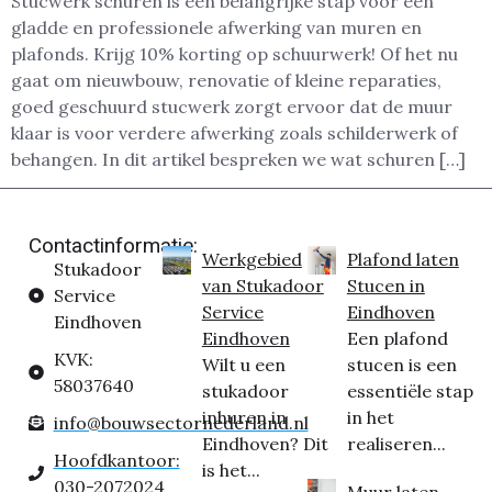
Stucwerk schuren is een belangrijke stap voor een
gladde en professionele afwerking van muren en
plafonds. Krijg 10% korting op schuurwerk! Of het nu
gaat om nieuwbouw, renovatie of kleine reparaties,
goed geschuurd stucwerk zorgt ervoor dat de muur
klaar is voor verdere afwerking zoals schilderwerk of
behangen. In dit artikel bespreken we wat schuren […]
Contactinformatie:
Werkgebied
Plafond laten
Stukadoor
van Stukadoor
Stucen in
Service
Service
Eindhoven
Eindhoven
Eindhoven
Een plafond
KVK:
Wilt u een
stucen is een
58037640
stukadoor
essentiële stap
inhuren in
in het
info@bouwsectornederland.nl
Eindhoven? Dit
realiseren...
Hoofdkantoor:
is het...
030-2072024