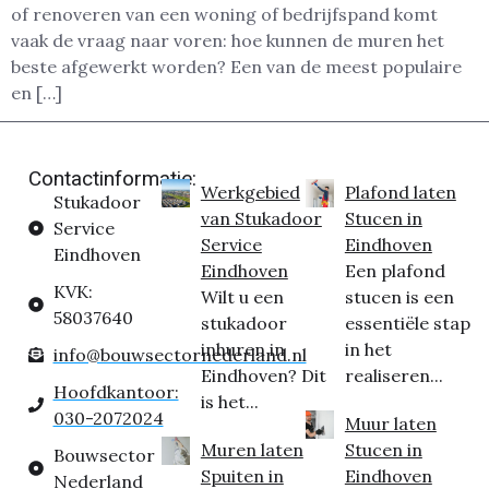
of renoveren van een woning of bedrijfspand komt
vaak de vraag naar voren: hoe kunnen de muren het
beste afgewerkt worden? Een van de meest populaire
en […]
Contactinformatie:
Werkgebied
Plafond laten
Stukadoor
van Stukadoor
Stucen in
Service
Service
Eindhoven
Eindhoven
Eindhoven
Een plafond
KVK:
Wilt u een
stucen is een
58037640
stukadoor
essentiële stap
inhuren in
in het
info@bouwsectornederland.nl
Eindhoven? Dit
realiseren...
Hoofdkantoor:
is het...
030-2072024
Muur laten
Muren laten
Stucen in
Bouwsector
Spuiten in
Eindhoven
Nederland