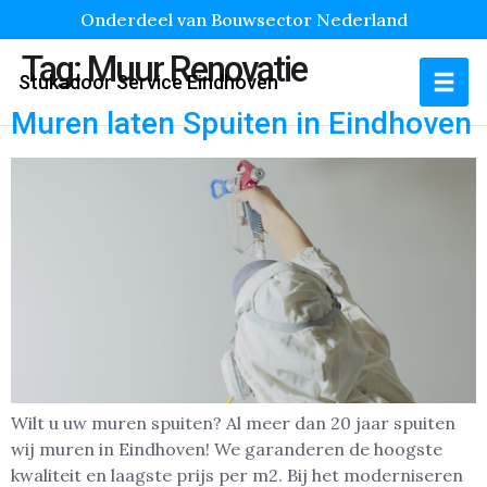
Onderdeel van Bouwsector Nederland
Tag:
Muur Renovatie
Stukadoor Service Eindhoven
Muren laten Spuiten in Eindhoven
Wilt u uw muren spuiten? Al meer dan 20 jaar spuiten
wij muren in Eindhoven! We garanderen de hoogste
kwaliteit en laagste prijs per m2. Bij het moderniseren