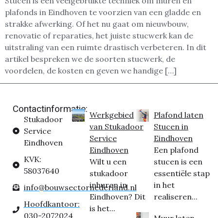
Stucen is een veelgebruikte techniek om muren en
plafonds in Eindhoven te voorzien van een gladde en
strakke afwerking. Of het nu gaat om nieuwbouw,
renovatie of reparaties, het juiste stucwerk kan de
uitstraling van een ruimte drastisch verbeteren. In dit
artikel bespreken we de soorten stucwerk, de
voordelen, de kosten en geven we handige […]
Contactinformatie:
Werkgebied
Plafond laten
Stukadoor
van Stukadoor
Stucen in
Service
Service
Eindhoven
Eindhoven
Eindhoven
Een plafond
KVK:
Wilt u een
stucen is een
58037640
stukadoor
essentiële stap
inhuren in
in het
info@bouwsectornederland.nl
Eindhoven? Dit
realiseren...
Hoofdkantoor:
is het...
030-2072024