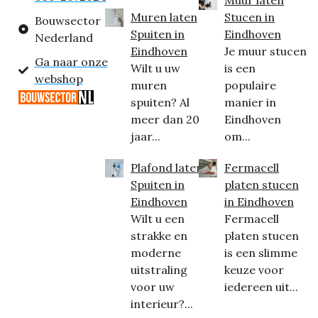
Muur laten
Muren laten
Stucen in
Bouwsector
Spuiten in
Eindhoven
Nederland
Eindhoven
Je muur stucen
Ga naar onze
Wilt u uw
is een
webshop
muren
populaire
spuiten? Al
manier in
meer dan 20
Eindhoven
jaar...
om...
Plafond laten
Fermacell
Spuiten in
platen stucen
Eindhoven
in Eindhoven
Wilt u een
Fermacell
strakke en
platen stucen
moderne
is een slimme
uitstraling
keuze voor
voor uw
iedereen uit...
interieur?...