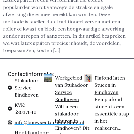
Latex spuiten is een verftechniek die steeds
populairder wordt vanwege de strakke en egale
afwerking die ermee bereikt kan worden. Deze
methode is sneller dan traditioneel verven met een
roller of kwast en biedt een hoogwaardige afwerking
zonder strepen of aanzetten. In dit artikel bespreken
we wat latex spuiten precies inhoudt, de voordelen,
toepassingen, kosten […]
Contactinformatie:
Werkgebied
Plafond laten
Stukadoor
van Stukadoor
Stucen in
Service
Service
Eindhoven
Eindhoven
Eindhoven
Een plafond
KVK:
Wilt u een
stucen is een
58037640
stukadoor
essentiële stap
inhuren in
in het
info@bouwsectornederland.nl
Eindhoven? Dit
realiseren...
Hoofdkantoor: