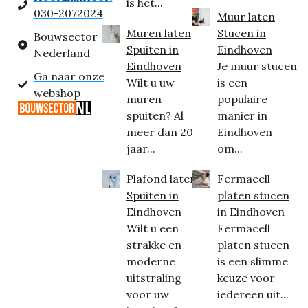
is het...
030-2072024
Muur laten
Muren laten
Stucen in
Bouwsector
Spuiten in
Eindhoven
Nederland
Eindhoven
Je muur stucen
Ga naar onze
Wilt u uw
is een
webshop
muren
populaire
spuiten? Al
manier in
meer dan 20
Eindhoven
jaar...
om...
Plafond laten
Fermacell
Spuiten in
platen stucen
Eindhoven
in Eindhoven
Wilt u een
Fermacell
strakke en
platen stucen
moderne
is een slimme
uitstraling
keuze voor
voor uw
iedereen uit...