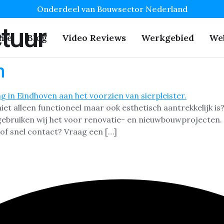
Onderdeel van Bouwsector Nederland
ctuur
me
Blog
Video Reviews
Werkgebied
We
n
t alleen functioneel maar ook esthetisch aantrekkelijk is? 
ebruiken wij het voor renovatie- en nieuwbouwprojecten. Hi
of snel contact? Vraag een […]