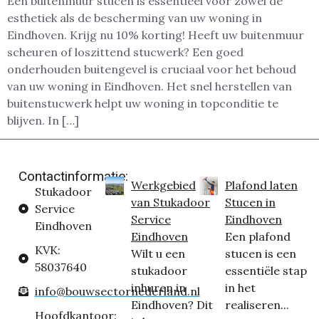
Een buitenmuur stucen is essentieel voor zowel de
esthetiek als de bescherming van uw woning in
Eindhoven. Krijg nu 10% korting! Heeft uw buitenmuur
scheuren of loszittend stucwerk? Een goed
onderhouden buitengevel is cruciaal voor het behoud
van uw woning in Eindhoven. Het snel herstellen van
buitenstucwerk helpt uw woning in topconditie te
blijven. In […]
Contactinformatie:
Werkgebied
Plafond laten
Stukadoor
van Stukadoor
Stucen in
Service
Service
Eindhoven
Eindhoven
Eindhoven
Een plafond
KVK:
Wilt u een
stucen is een
58037640
stukadoor
essentiële stap
inhuren in
in het
info@bouwsectornederland.nl
Eindhoven? Dit
realiseren...
Hoofdkantoor: