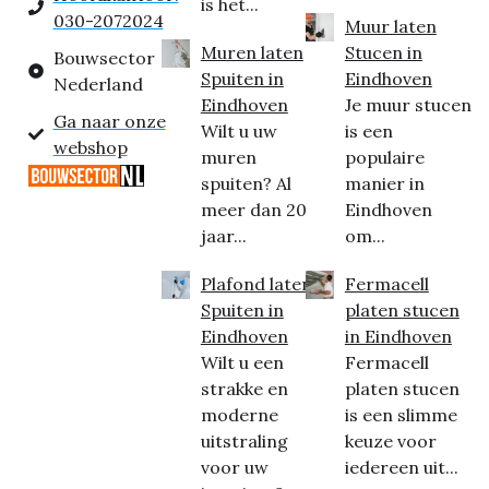
is het...
030-2072024
Muur laten
Muren laten
Stucen in
Bouwsector
Spuiten in
Eindhoven
Nederland
Eindhoven
Je muur stucen
Ga naar onze
Wilt u uw
is een
webshop
muren
populaire
spuiten? Al
manier in
meer dan 20
Eindhoven
jaar...
om...
Plafond laten
Fermacell
Spuiten in
platen stucen
Eindhoven
in Eindhoven
Wilt u een
Fermacell
strakke en
platen stucen
moderne
is een slimme
uitstraling
keuze voor
voor uw
iedereen uit...