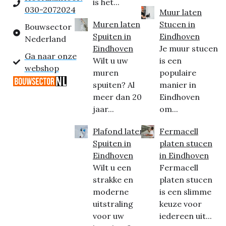
is het...
030-2072024
Muur laten
Muren laten
Stucen in
Bouwsector
Spuiten in
Eindhoven
Nederland
Eindhoven
Je muur stucen
Ga naar onze
Wilt u uw
is een
webshop
muren
populaire
spuiten? Al
manier in
meer dan 20
Eindhoven
jaar...
om...
Plafond laten
Fermacell
Spuiten in
platen stucen
Eindhoven
in Eindhoven
Wilt u een
Fermacell
strakke en
platen stucen
moderne
is een slimme
uitstraling
keuze voor
voor uw
iedereen uit...