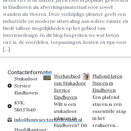
Beton ciré is de laatste jaren enorm populair geworden
in Eindhoven als afwerkingsmateriaal voor zowel
wanden als vloeren. Deze veelzijdige pleister geeft een
industriële en moderne uitstraling aan iedere ruimte en
biedt talloze mogelijkheden op het gebied van
interieurdesign. In dit blog bespreken we wat beton
ciré is, de voordelen, toepassingen, kosten en tips voor
[…]
Contactinformatie:
Werkgebied
Plafond laten
Stukadoor
van Stukadoor
Stucen in
Service
Service
Eindhoven
Eindhoven
Eindhoven
Een plafond
KVK:
Wilt u een
stucen is een
58037640
stukadoor
essentiële stap
inhuren in
in het
info@bouwsectornederland.nl
Eindhoven? Dit
realiseren...
Hoofdkantoor: