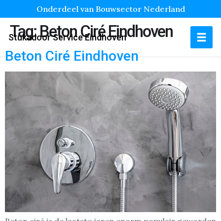
Onderdeel van Bouwsector Nederland
Tag:
Beton Ciré Eindhoven
Stukadoor Service Eindhoven
Beton Ciré Eindhoven