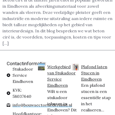
Beton ciré is de laatste jaren enorm populair geworden
in Eindhoven als afwerkingsmateriaal voor zowel
wanden als vloeren. Deze veelzijdige pleister geeft een
industriële en moderne uitstraling aan iedere ruimte en
biedt talloze mogelijkheden op het gebied van
interieurdesign. In dit blog bespreken we wat beton
ciré is, de voordelen, toepassingen, kosten en tips voor
[…]
Contactinformatie:
Werkgebied
Plafond laten
Stukadoor
van Stukadoor
Stucen in
Service
Service
Eindhoven
Eindhoven
Eindhoven
Een plafond
KVK:
Wilt u een
stucen is een
58037640
stukadoor
essentiële stap
inhuren in
in het
info@bouwsectornederland.nl
Eindhoven? Dit
realiseren...
Hoofdkantoor: