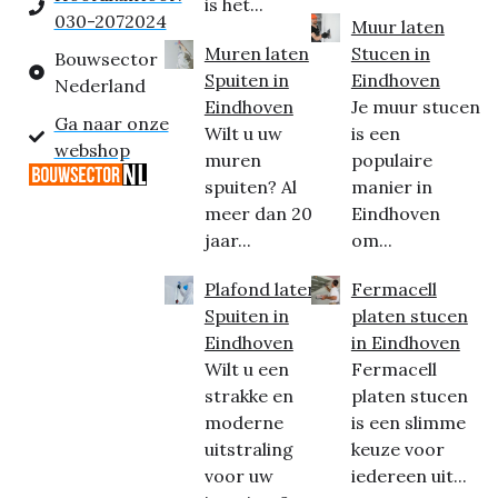
is het...
030-2072024
Muur laten
Muren laten
Stucen in
Bouwsector
Spuiten in
Eindhoven
Nederland
Eindhoven
Je muur stucen
Ga naar onze
Wilt u uw
is een
webshop
muren
populaire
spuiten? Al
manier in
meer dan 20
Eindhoven
jaar...
om...
Plafond laten
Fermacell
Spuiten in
platen stucen
Eindhoven
in Eindhoven
Wilt u een
Fermacell
strakke en
platen stucen
moderne
is een slimme
uitstraling
keuze voor
voor uw
iedereen uit...