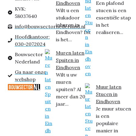
Eindhoven
Een plafond
KVK:
Wilt u een
stucen is een
58037640
stukadoor
essentiële stap
inhuren in
in het
info@bouwsectornederland.nl
Eindhoven? Dit
realiseren...
Hoofdkantoor:
is het...
030-2072024
Muren laten
Bouwsector
Spuiten in
Nederland
Eindhoven
Ga naar onze
Wilt u uw
webshop
muren
Muur laten
spuiten? Al
Stucen in
meer dan 20
Eindhoven
jaar...
Je muur stucen
is een
populaire
manier in