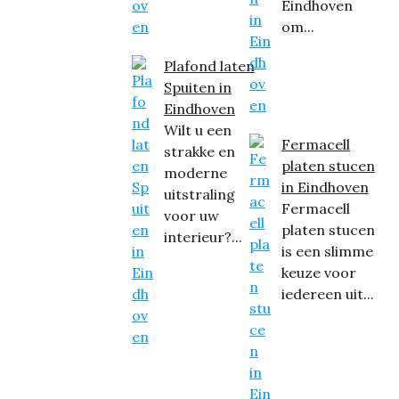
Eindhoven
om...
Plafond laten
Spuiten in
Eindhoven
Wilt u een
Fermacell
strakke en
platen stucen
moderne
in Eindhoven
uitstraling
Fermacell
voor uw
platen stucen
interieur?...
is een slimme
keuze voor
iedereen uit...